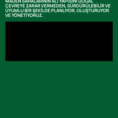
MADEN SAHALARININ ALTYAPISINI DOĞAL
ÇEVREYE ZARAR VERMEDEN, SÜRDÜRÜLEBILIR VE
UYUMLU BIR ŞEKILDE PLANLIYOR, OLUŞTURUYOR
VE YÖNETIYORUZ.