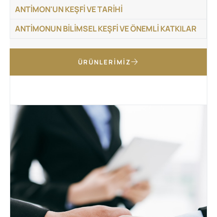
ANTIMON'UN KEŞFI VE TARIHI
ANTIMONUN BILIMSEL KEŞFI VE ÖNEMLI KATKILAR
ÜRÜNLERIMIZ